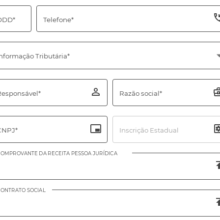
DDD*
Telefone*
nformação Tributária*
Responsável*
Razão social*
CNPJ*
Inscrição Estadual
OMPROVANTE DA RECEITA PESSOA JURÍDICA
ONTRATO SOCIAL