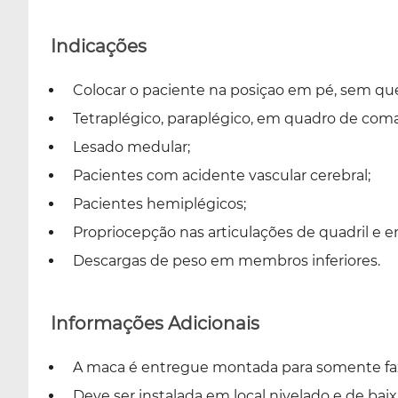
Indicações
Colocar o paciente na posiçao em pé, sem qu
Tetraplégico, paraplégico, em quadro de coma
Lesado medular;
Pacientes com acidente vascular cerebral;
Pacientes hemiplégicos;
Propriocepção nas articulações de quadril e 
Descargas de peso em membros inferiores.
Informações Adicionais
A maca é entregue montada para somente faze
Deve ser instalada em local nivelado e de bai