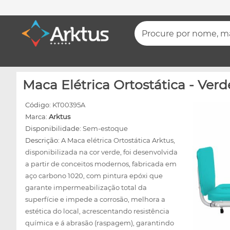
Procure por nome, mar
Maca Elétrica Ortostática - Verd
Código:
KT00395A
Marca:
Arktus
Disponibilidade:
Sem-estoque
Descrição:
A Maca elétrica Ortostática Arktus,
disponibilizada na cor verde, foi desenvolvida
a partir de conceitos modernos, fabricada em
aço carbono 1020, com pintura epóxi que
garante impermeabilização total da
superfície e impede a corrosão, melhora a
estética do local, acrescentando resistência
química e á abrasão (raspagem), garantindo