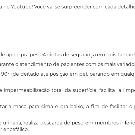
a no Youtube! Você vai se surpreender com cada detalhe 
 de apoio pra pés,04 cintas de segurança em dois tamanh
arante o atendimento de pacientes com os mais variados 
° a 90° (de deitado ate posiçao em pé), parando em qual
 impermeabilização total da superfície, facilita a limp
 a maca para cima e pra baixo, a fim de facilitar o p
l e urinaria, realiza descarga de peso em membros infe
 encefálico.