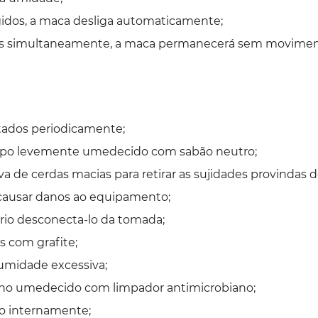
idos, a maca desliga automaticamente;
ados simultaneamente, a maca permanecerá sem movime
tados periodicamente;
impo levemente umedecido com sabão neutro;
va de cerdas macias para retirar as sujidades provindas d
 causar danos ao equipamento;
io desconecta-lo da tomada;
s com grafite;
umidade excessiva;
 pano umedecido com limpador antimicrobiano;
do internamente;