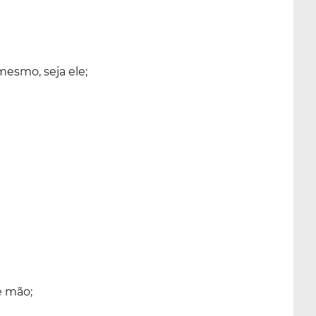
mesmo, seja ele;
e mão;