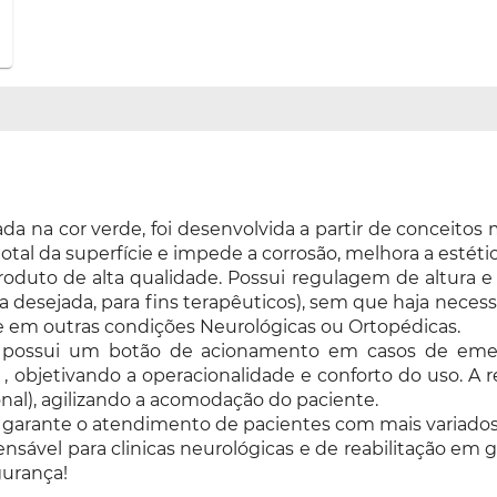
izada na cor verde, foi desenvolvida a partir de conceit
tal da superfície e impede a corrosão, melhora a estétic
oduto de alta qualidade. Possui regulagem de altura e
a desejada, para fins terapêuticos), sem que haja necess
e em outras condições Neurológicas ou Ortopédicas.
s possui um botão de acionamento em casos de emer
bjetivando a operacionalidade e conforto do uso. A re
nal), agilizando a acomodação do paciente.
 garante o atendimento de pacientes com mais variados p
nsável para clinicas neurológicas e de reabilitação em 
gurança!