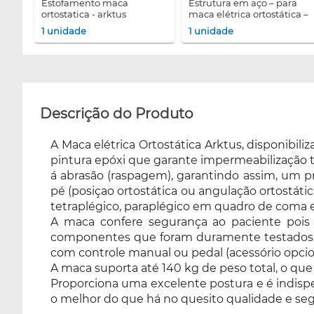
estofamento maca
estrutura em aço – para
ortostatica - arktus
maca elétrica ortostática –
com eficiência. Proporciona uma excelente
arktus
1 unidade
1 unidade
postura e é indispensável para clinicas
neurológicas e de reabilitação em geral. Uma
maca que faz a diferença oferecendo o melhor
do que há no quesito qualidade e segurança!
➡ ASSISTA O VÍDEO da Maca Elétrica
Descrição do Produto
Ortostática no Youtube! Você vai se
surpreender com cada detalhe e diferencial!
A Maca elétrica Ortostática Arktus, disponibil
Página @arktusoficial Busque por MACA
pintura epóxi que garante impermeabilização to
ORTOSTÁTICA
á abrasão (raspagem), garantindo assim, um pr
pé (posiçao ortostática ou angulação ortostátic
tetraplégico, paraplégico em quadro de coma 
A maca confere segurança ao paciente poi
componentes que foram duramente testados , o
com controle manual ou pedal (acessório opcio
A maca suporta até 140 kg de peso total, o que
Proporciona uma excelente postura e é indispe
o melhor do que há no quesito qualidade e se